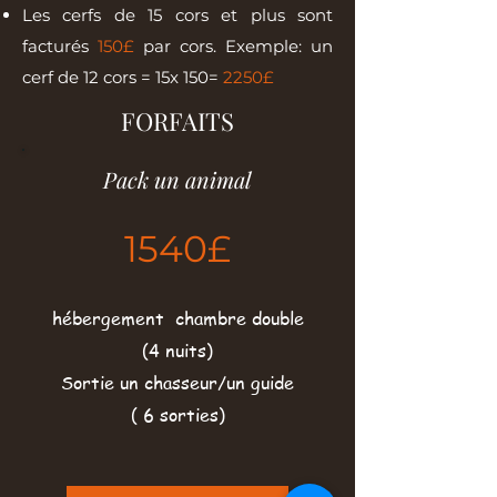
Les cerfs de 15 cors et plus sont
facturés
150£
par cors. Exemple: un
cerf de 12 cors = 15x 150=
2250£
FORFAITS
Pack un animal
154
0£
hébergement chambre double
(4 nuits)
Sortie un chasseur/un guide
( 6 sorties)