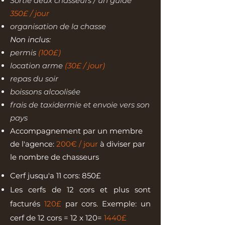
Sortie deux chasseurs / un guide
350£ / jour
organisation de la chasse
Non inclus:
permis
(100£)
location arme
(30£ / jour)
repas du soir
boissons alcoolisée
frais de taxidermie et envoie vers son
pays
Accompagnement par un membre
de l'agence:
200€ / jour
à diviser par
le nombre de chasseurs
Cerf jusqu'a 11 cors: 850£
Les cerfs de 12 cors et plus sont
facturés
120£
par cors. Exemple: un
cerf de 12 cors = 12 x 120=
1440£