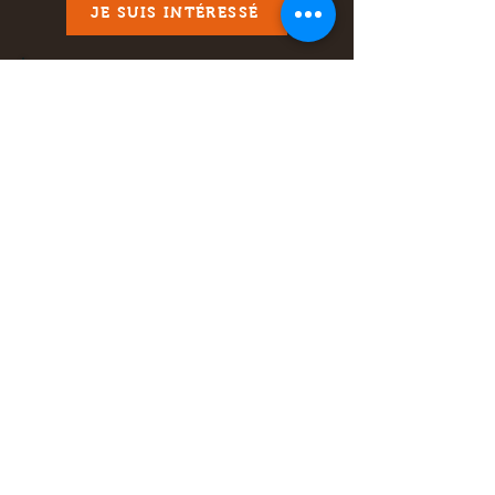
JE SUIS INTÉRESSÉ
Pack grand cerf
2980£
hébergement chambre double
(4 nuits)
Sortie un chasseur/un guide
( 6 sorties)
cerf 12 cors
JE SUIS INTÉRESSÉ
ZONE DE CHASSE