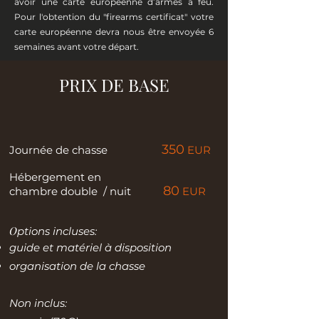
avoir une carte européenne d’armes à feu.
Pour l'obtention du ″firearms certificat″ votre
carte européenne devra nous être envoyée 6
semaines avant votre départ.
PRIX DE BASE​​
350
Journée de chasse
EUR
Hébergement en
8
0
chambre double / nuit
EUR
O
ptions incluse
s:
guide et matériel à disposition
organisation de la chasse
Non inclus: